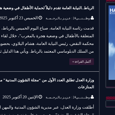
الرباط..النيابة العامة تقدم دليلاً لحماية الأطفال في وضعية 
الخميس 23 أكتوبر 2025
وطـــنـــي24 : عـزيـز بـالـرحــمــة
قدمت رئاسة النيابة العامة، صباح اليوم الخميس بالرباط، “د
المتعلقة بالأطفال في وضعية هجرة بالمغرب”، خلال لقاء 
محكمة النقض، رئيس النيابة العامة، هشام البلاوي، بحضو
من السلك الدبلوماسي المعتمد بالرباط. ويأتي هذا الدليل 
أكمل القراءة »
وزارة العدل تطلق العدد الأول من “مجلة الشؤون المدنية” 
المنازعات
الإثنين 20 أكتوبر 2025
وطـــنـــي24 : عـزيـز بـالـرحــمــة
أطلقت وزارة العدل، عبر مديرية الشؤون المدنية والمهن الق
“مجلة الشؤون المدنية”، وهي دورية علمية نصف سنوية تس