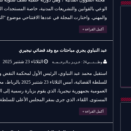
الوعي بالقوانين والتشريعات المدنية، خاصة المستجدات الق
والمهني. واختارت المجلة في عددها الافتتاحي موضوع “ال
أكمل القراءة »
عبد النباوي يجري مباحثات مع وفد قضائي نيجيري
الثلاثاء 23 شتنبر 2025
وطـــنـــي24 : عـزيـز بـالـرحــمــة
استقبل محمد عبد النباوي، الرئيس الأول لمحكمة النقض 
للسلطة القضائية، أمس ا
العمومية بجمهورية نيجيريا، الذي يقوم بزيارة رسمية إل
المستوى. اللقاء، الذي جرى بمقر المجلس الأعلى للسلطة
أكمل القراءة »