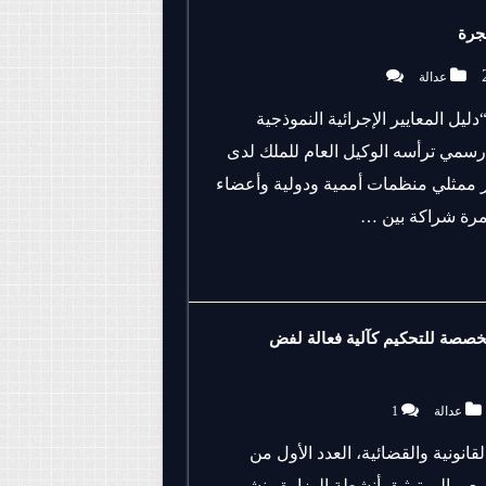
هجرة
عدالة
ليل المعايير الإجرائية النموذجية
رسمي ترأسه الوكيل العام للملك لدى
ر ممثلي منظمات أممية ودولية وأعضاء
ثمرة شراكة بين …
مخصصة للتحكيم كآلية فعالة لفض
عدالة
1
انونية والقضائية، العدد الأول من
عى إلى توثيق أنشطة الوزارة ونشر