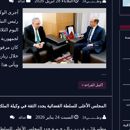
الثلاثاء 28 أبريل 2026
وطـــنـــي24
عدالة
أجرى الوك
رئيس النيا
اليوم الثل
سة
لجمهورية 
كان مرفوق
خلال زيارة
ويأتي هذا 
…
أكمل القراءة »
ات
المجلس الأعلى للسلطة القضائية يجدد الثقة في وكيلة الملك
السبت 24 يناير 2026
وطـــنـــي24
عدالة
قية
وطني24 – عـزيـز بـالـرحـمـة جدد المجلس الأعلى للسل