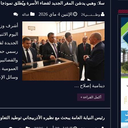
سلا: وهبي يدشن المقر الجديد لقضاء الأسرة ويُطلق نموذجا 
الإثنين 4 ماي 2026
وطـــنـــي24
عدالة
أشرف وزير
الجديدة ل
رسمي حضر
والقضائيي
العمومية 
وسائل الإ
دينامية إصلاح …
أكمل القراءة »
رئيس النيابة العامة يبحث مع نظيره الأذربيجاني توطيد التعاو