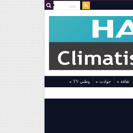
ثقافة
حوادث
وطني TV