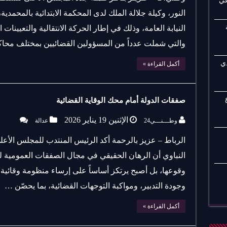
عي
النور، وكيلة جلالة الملك لدى المحكمة الابتدائية بالمحمدي
النيابة العامة، وذلك في إطار الحركة الانتقالية والتعيينا
والتي شملت عدداً من المسؤولين القضائيين بمختلف محاك
ي
أكمل القراءة »
صفقات الدولة أمام محك الوقاية القضائية
الإثنين 19 يناير 2026
وطـــنـــي24
عدالة
الرباط – عزيز بالرحمة أكد الرئيس المنتدب للمجلس الأع
النباوي أن الرهان الحقيقي في مجال الصفقات العمومية لم
وقوعها، بل أصبح يرتكز أساساً على إرساء منظومة وقائية 
وجودة التدبير، ومواكبة التوجهات القضائية، بما يحصّن …
أكمل القراءة »