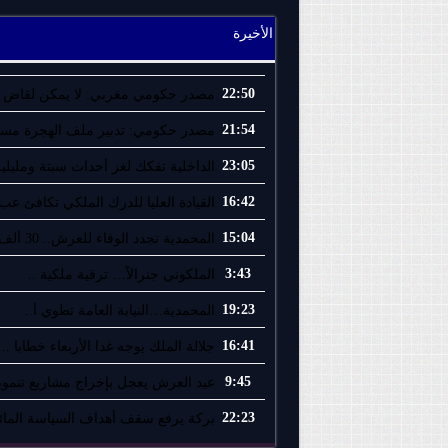
الأخيرة
22:50
مصدر حكومي مغربي: لا يمكن لقاض إ
21:54
مصدر حكومي: تدبير ملف الهجرة مسؤو
23:05
الداخلية تفكك لغز أحداث سبتة ومليلية
16:42
القيادة العليا للدرك الملكي تكافئ عب.
15:04
المحمدية تجدد الوفاء للعرش.. 30 ألف ..
3:43
الملكوني جنرالاً… ترقية ملكية ..
19:23
المحمدية…النيابة العامة تطوي أ..
16:41
جلالة الملك يوجه غدا الأربعاء خطابا ..
9:45
عيد العرش يعجل بإخراج مشاريع تنموية
22:23
بركة يرفع سقف أهداف السياسة المائي