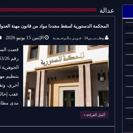
عدالة
المحكمة الدستورية تُسقط مجددا مواد من قانون مهنة العدول
سبان..
الإثنين 15 يونيو 2026
وطـــنـــي24 : عـزيـز بـالـرحــمــة
لية..
قضت المحك
..
.
بتنظيم مهن
أخرى، وتقي
مدى مطابق
 ..
أكمل القراءة »
ة...