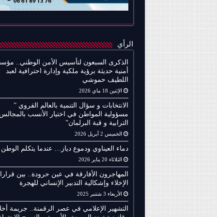
الرأي
الذكرى السبعون لتأسيس الأمن الوطني.. مؤس
أمنية حديثة برؤية ملكية وإدارة احترافية لعبد
اللطيف حموشي
الإثنين 18 ماي 2026
الانتخابات و سؤال التنمية بالعالم القروي ”
مسؤولية المواطن في اختيار الأنسب بالمجالس
الترابية و قبة البرلمان”
الخميس 2 أبريل 2026
دماء العيناوي ودموع دياز… عندما يتكلم الوطن
الثلاثاء 20 يناير 2026
المهاجرون الأفارقة في عين حرودة.. بين قرار
الإخلاء وإشكالية التدبير الإنساني للهجرة
الأربعاء 3 شتنبر 2025
التشهير الإعلامي في عصر الرقمنة.. جريمة أخلا