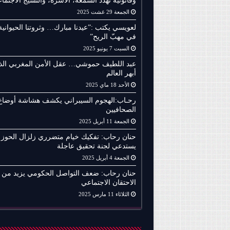
وقانونية تهدد السمعة، الأسرة، والنسيج الاجتما
الجمعة 29 غشت 2025
لعويسي يكتب :”عيدنا مبارك… وثروتنا الحيوانية
في مهبّ الريح”
السبت 7 يونيو 2025
عبد اللطيف حموشي… عقل الأمن المغربي الذ
أبهر العالم
الأحد 18 ماي 2025
رحـاب:الهجوم السيبراني يكشف هشاشة أوضاع
الصحافيين
الجمعة 11 أبريل 2025
حنان رحاب: تفكيك خيام متضرري زلزال الحوز
يستدعي لجنة تحقيق عاجلة
الجمعة 4 أبريل 2025
حنان رحاب: ضعف التواصل الحكومي يزيد من
الاحتقان الاجتماعي
الثلاثاء 11 مارس 2025