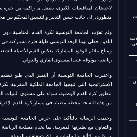
لاحتضان المنافسات الكبرى، بفضل ما راكمه من خبرة تنظ
ات
متطورة، إلى جانب حسن التدبير والتنسيق المحكم بين مخ
ولم تفوّت الجامعة التونسية لكرة القدم المناسبة دون ا
قية
اللذين حظي بهما الوفد التونسي طيلة فترة مشاركته في 
عي
ومناخ ملائم للوفود المشاركة يعكس القيم الأصيلة للشع
رياضية موثوقة على المستوى القاري والدولي.
ي
الاستراتيجية التي تنهجها الجامعة الملكية المغربية لكرة
لتطوير كرة القدم الوطنية، سواء على مستوى البنيات الت
من هذه النسخة محطة مضيئة في مسار كرة القدم الإفريق
وختمت الرسالة بالتأكيد على حرص الجامعة التونسية ل
والتعاون مع نظيرتها المغربية، بما يخدم مصلحة الرياضة ف
مزيدًا من التألق والنجاحات في الاستحقاقات المقبلة.