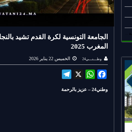
 ..
الجامعة التونسية لكرة القدم تشيد بالنج
المغرب 2025
الخميس 22 يناير 2026
وطـــنـــي24
Te
X
W
Fa
le
ha
ce
وطني24 – عزيز بالرحمة
gr
ts
bo
a
A
ok
m
pp