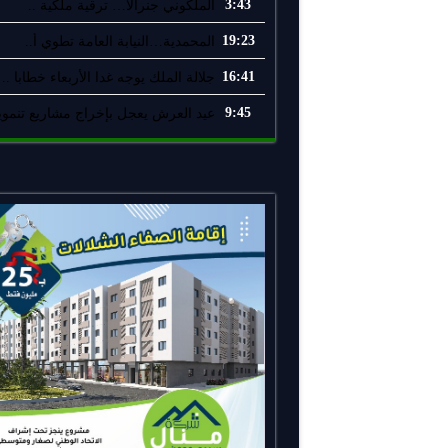
3:43
الملكوني جنرالاً… ترقية ملكية ..
19:23
المحمدية…النيابة العامة تطوي أ..
16:41
جلالة الملك يوجه غدا الأربعاء خطابا ..
9:45
عيد العرش يعجل بإخراج مشاريع تنموية