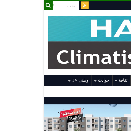
ثقافة
حوادث
وطني TV