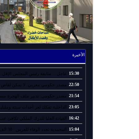
الأخيرة
15:30
عاجل… متابعة رئيس المجلس الإقل..
22:50
مصدر حكومي مغربي: لا يمكن لقاض إ
21:54
مصدر حكومي: تدبير ملف الهجرة مسؤو
23:05
الداخلية تفكك لغز أحداث سبتة ومليلية
16:42
القيادة العليا للدرك الملكي تكافئ عب.
15:04
المحمدية تجدد الوفاء للعرش.. 30 ألف ..