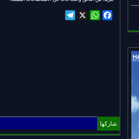
Te
X
W
Fa
le
ha
ce
gr
ts
bo
a
A
ok
m
pp
شاركها