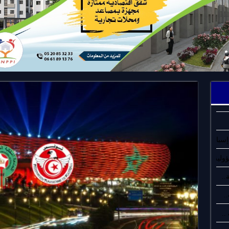
سبان..
لية..
..
.