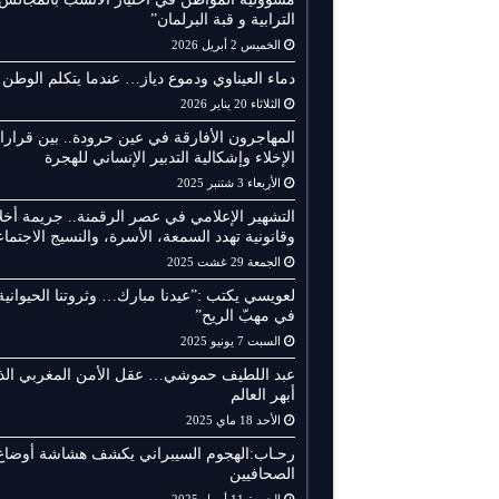
الترابية و قبة البرلمان”
الخميس 2 أبريل 2026
دماء العيناوي ودموع دياز… عندما يتكلم الوطن
الثلاثاء 20 يناير 2026
المهاجرون الأفارقة في عين حرودة.. بين قرار
الإخلاء وإشكالية التدبير الإنساني للهجرة
الأربعاء 3 شتنبر 2025
التشهير الإعلامي في عصر الرقمنة.. جريمة أخلا
وقانونية تهدد السمعة، الأسرة، والنسيج الاجتما
الجمعة 29 غشت 2025
لعويسي يكتب :”عيدنا مبارك… وثروتنا الحيوانية
في مهبّ الريح”
السبت 7 يونيو 2025
عبد اللطيف حموشي… عقل الأمن المغربي الذ
أبهر العالم
الأحد 18 ماي 2025
رحـاب:الهجوم السيبراني يكشف هشاشة أوضاع
الصحافيين