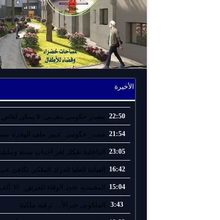
الأخيرة
22:50
مصدر حكومي مغربي: لا يمكن لقاض إ
21:54
مصدر حكومي: تدبير ملف الهجرة مسؤو
23:05
الداخلية تفكك لغز أحداث سبتة ومليلية
16:42
القيادة العليا للدرك الملكي تكافئ عب.
15:04
المحمدية تجدد الوفاء للعرش.. 30 ألف ..
3:43
الملكوني جنرالاً… ترقية ملكية ..