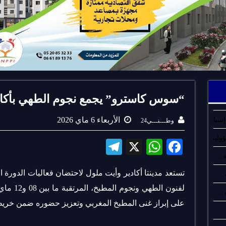
“سوس كاسترو” يجمع نجوم الطهي بأكاد
الأربعاء 6 ماي 2026
سبان..
وطـــنـــي24
لية..
Te
X
W
Fa
..
le
ha
ce
تستعد مدينتا أكادير وأيت ملول لاحتضان فعاليات الدورة
gr
ts
bo
.
لفنون الط
a
A
ok
على إبراز غنى المطبخ المغربي وتعزيز حضوره ضمن خريطة
m
pp