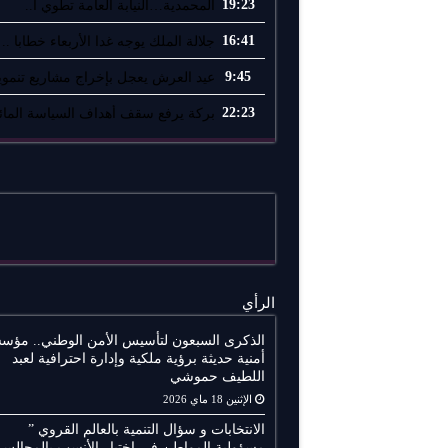
19:23
المحمدية…النيابة العامة تطوي أ..
16:41
جلالة الملك يوجه غدا الأربعاء خطابا ..
9:45
عيد العرش يعجل بإخراج مشاريع تنموية
22:23
بركة يرفع سقف أهداف السياسة المائي
الرأي
الذكرى السبعون لتأسيس الأمن الوطني.. مؤس
أمنية حديثة برؤية ملكية وإدارة احترافية لعبد
اللطيف حموشي
الإثنين 18 ماي 2026
الانتخابات و سؤال التنمية بالعالم القروي ”
مسؤولية المواطن في اختيار الأنسب بالمجالس