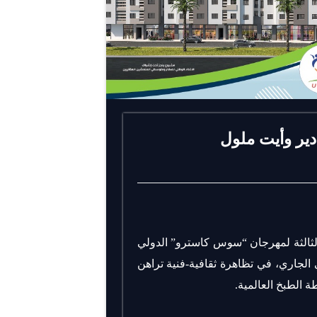
ير وأيت ملول
 الثالثة لمهرجان “سوس كاسترو” الدولي
هي ونجوم المطبخ، المرتقبة ما بين 08 و12 ماي الجاري، في تظاهرة ثقافية-فنية تراهن
 الطبخ العالمية.