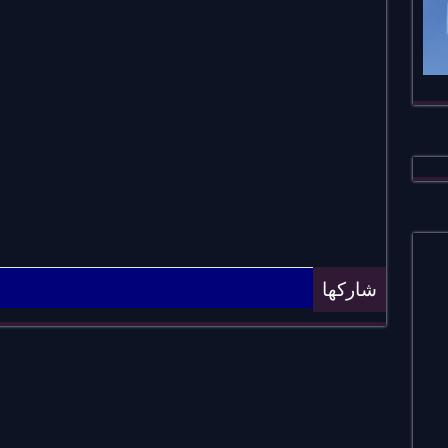
gr
ts
bo
a
A
ok
m
pp
شاركها