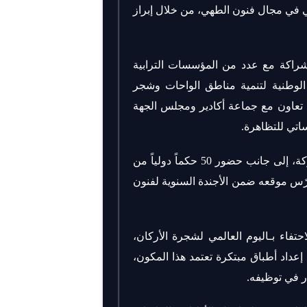
هني في مجال فنون الطهي، من خلال إبراز
راكة مع عدد من المؤسسات الترابية
 الوطنية لتنمية مناطق الواحات وشجر
 تعاون مع جماعة أكادير ومجلس الجهة
اتي للتظاهرة.
وتعرف هذه الدورة مشاركة أزيد من 300 مشارك ومشاركة، إلى جانب حضور 50 حكماً دولياً من
ويكرّس موقعه ضمن الأجندة السنوية لفنون
حتفاء بـاليوم العالمي لشجرة الأركان،
داد أطباق مبتكرة تعتمد هذا المكون،
ار في توظيفه.