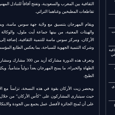
الثقافية بين المغرب والسعودية، وتفتح آفاقاً للتبادل الم
تقاطعات المطبخين وغناهما التراثي.
ويقام المهرجان بتنسيق مع ولاية جهة سوس ماسة، وبش
والهيئات المعنية، من بينها جماعة أيت ملول، والوكالة
ات
الأركان، ومركز سوس ماسة للتنمية الثقافية، إضافة إلى
وشركة التنمية الجهوية للسياحة، بما يعكس الطابع المؤسس
قية
عي
الطهاة والخبراء، ما يمنح المهرجان بعداً دولياً متنامياً، 
الطبخ.
ي
ويحضر زيت الأركان بقوة في هذه النسخة، تزامناً مع الا
حيث سيتبارى المشاركون على “كأس الأركان” من خلال إع
على أن تُمنح الجائزة لأفضل عمل يجمع بين الجودة والابتك