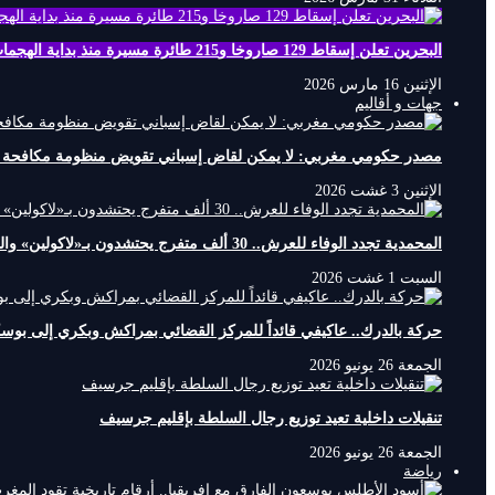
البحرين تعلن إسقاط 129 صاروخا و215 طائرة مسيرة منذ بداية الهجمات الإيرانية
الإثنين 16 مارس 2026
جهات و أقاليم
مصدر حكومي مغربي: لا يمكن لقاض إسباني تقويض منظومة مكافحة الهج
الإثنين 3 غشت 2026
المحمدية تجدد الوفاء للعرش.. 30 ألف متفرج يحتشدون بـ«لاكولين» والصنهاجي يختتم «العيطة المرساوية»
السبت 1 غشت 2026
حركة بالدرك.. عاكيفي قائداً للمركز القضائي بمراكش وبكري إلى بوس
الجمعة 26 يونيو 2026
تنقيلات داخلية تعيد توزيع رجال السلطة بإقليم جرسيف
الجمعة 26 يونيو 2026
رياضة