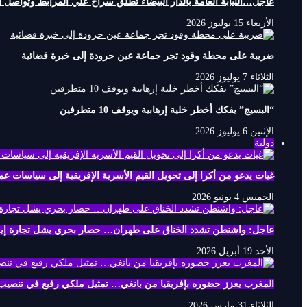
عاجل…النيابة العامة بالدار البيضاء تطلق سراح علي المرابط وتواصل ال
الأربعاء 15 يوليوز 2026
ضريبة على محطة وقود تجر جماعة عين حرودة إلى خبرة قضائية
الثلاثاء 7 يوليوز 2026
“البسيج” يفكك أخطر خلية إرهابية ويوقف 10 متطرفين
الإثنين 6 يوليوز 2026
دولية
غيات يدعو من أكرا إلى تحويل القيم الأسرية الإفريقية إلى سياسات عمل
الخميس 4 يونيو 2026
عاجل: واشنطن تشدد الخناق على طهران… حصار بحري يشل تجارة إيرا
الأحد 19 أبريل 2026
المغرب يعزز حضوره بإفريقيا من بانغي… تمثيل ملكي رفيع في تنصيب
الثلاثاء 31 مارس 2026