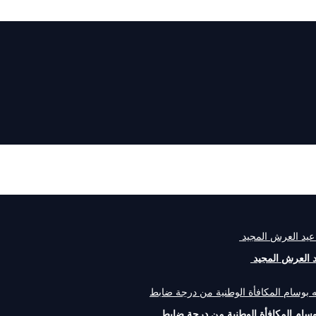
يد العرش المجيد
بوسام المكافأة الوطنية من درجة ضابط