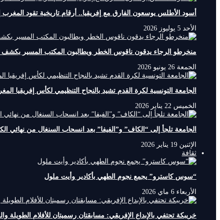
أسود الأطلس يوسعون الفارق مع إفريقيا.. أرقام تاريخية تقود المغرب
الأحد 5 يوليوز 2026
منخرطو الرجاء يدقون ناقوس الخطر ويطالبون المكتب المسير بكشف أ
الجمعة 26 يونيو 2026
الجامعة التونسية لكرة القدم تشيد بالنجاح التنظيمي لكأس إفريقيا المغرب 5
الخميس 22 يناير 2026
الجامعة تلجأ إلى “الكاف” و”الفيفا” بعد انسحاب السنغال من نهائي الك
الإثنين 19 يناير 2026
ثقافة
“سوس كاسترو” يجمع نجوم الطهي بأكادير وأيت ملول
الأربعاء 6 ماي 2026
خريبكة تحتفي بالإبداع الإفريقي: مسابقتان رسميتان للأفلام الطويلة والقصيرة في الدورة 26 للمهرجان 