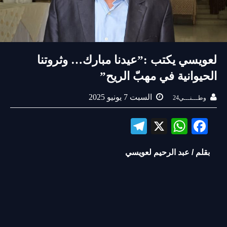
لعويسي يكتب :”عيدنا مبارك… وثروتنا
الحيوانية في مهبّ الريح”
السبت 7 يونيو 2025
وطـــنـــي24
Te
X
W
Fa
le
ha
ce
بقلم / عبد الرحيم لعويسي
gr
ts
bo
a
A
ok
m
pp