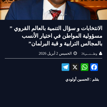
الانتخابات و سؤال التنمية بالعالم القروي ”
مسؤولية المواطن في اختيار الأنسب
بالمجالس الترابية و قبة البرلمان”
الخميس 2 أبريل 2026
وطـــنـــي24
Te
X
W
Fa
le
ha
ce
بقلم : الحسين أولودي
gr
ts
bo
a
A
ok
m
pp