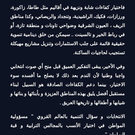
فاختيار كفاءات شابة ونزيهة في أقاليم مثل طاطا، زاكورة،
ورزازات، فكيك، الراشيدية، وتنجداد والريصاني، وكذا مناطق
الريف ، العيون الشرقية وضواحي تاونات و منطقة تازة، أو
في رباط الخير و تالسينت .. سيمكن من خلق دينامية تنموية
حقيقية قائمة على جلب الاستثمارات وتنزيل مشاريع مهيكلة
تستجيب لحاجيات الساكنة.
وفي الأخير، يبقى التفكير العميق قبل منح أي صوت انتخابي
واجبا وطنيا لأن الندم بعد ذلك لا يصلح ما أفسده سوء
الاختيار، بينما دعم الكفاءات الصادقة هو السبيل لبناء
مستقبل أفضل يليق بهذه المناطق العزيزة و بأبنائها و بناتها و
شيابها و أطفالها و تاريخها العريق .
الانتخابات و سؤال التنمية بالعالم القروي ” مسؤولية
المواطن في اختيار الأنسب بالمجالس الترابية و قبة
البرلمان ”