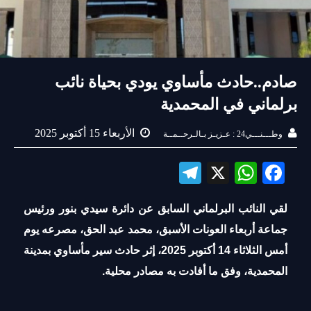
صادم..حادث مأساوي يودي بحياة نائب
برلماني في المحمدية
الأربعاء 15 أكتوبر 2025
وطـــنـــي24 : عـزيـز بـالـرحــمــة
Te
X
W
Fa
le
ha
ce
لقي النائب البرلماني السابق عن دائرة سيدي بنور ورئيس
gr
ts
bo
جماعة أربعاء العونات الأسبق، محمد عبد الحق، مصرعه يوم
a
A
ok
أمس الثلاثاء 14 أكتوبر 2025، إثر حادث سير مأساوي بمدينة
m
pp
المحمدية، وفق ما أفادت به مصادر محلية.