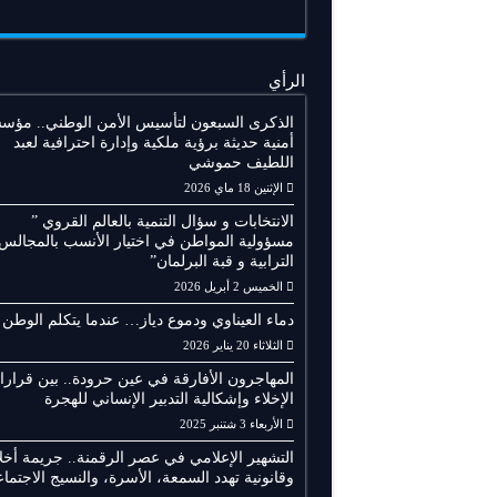
الرأي
الذكرى السبعون لتأسيس الأمن الوطني.. مؤس
أمنية حديثة برؤية ملكية وإدارة احترافية لعبد
اللطيف حموشي
الإثنين 18 ماي 2026
الانتخابات و سؤال التنمية بالعالم القروي ”
مسؤولية المواطن في اختيار الأنسب بالمجالس
الترابية و قبة البرلمان”
الخميس 2 أبريل 2026
دماء العيناوي ودموع دياز… عندما يتكلم الوطن
الثلاثاء 20 يناير 2026
المهاجرون الأفارقة في عين حرودة.. بين قرار
الإخلاء وإشكالية التدبير الإنساني للهجرة
الأربعاء 3 شتنبر 2025
التشهير الإعلامي في عصر الرقمنة.. جريمة أخلا
وقانونية تهدد السمعة، الأسرة، والنسيج الاجتما