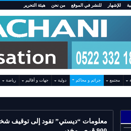
ة
للإشهار
للنشر في الموقع
من نحن
هيئة التحرير
مجتمع
جرائم و محاكم
دولية
جهات و أقاليم
رياضة
معلومات “ديستي” تقود إلى توقيف شخ
900 قرص مخدر