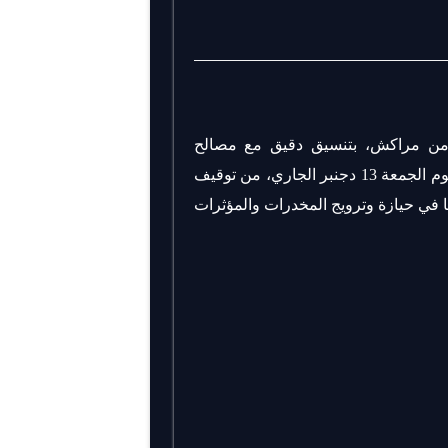
 أمن مراكش، بتنسيق دقيق مع مصالح
المديرية العامة لمراقبة التراب الوطني(ديستي)، صباح اليوم الجمعة 13 دجنبر الجاري، من توقيف
 يشتبه في تورطهما في حيازة وترويج المخدرات والمؤثرات