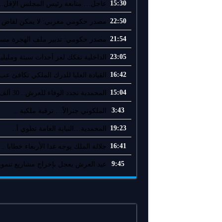
15:30
عاجل… متابعة رئيس المجلس الإقل..
22:50
مصدر حكومي مغربي: لا يمكن لقاض إ
21:54
مصدر حكومي: تدبير ملف الهجرة مسؤو
23:05
الداخلية تفكك لغز أحداث سبتة ومليلية
16:42
القيادة العليا للدرك الملكي تكافئ عب.
15:04
المحمدية تجدد الوفاء للعرش.. 30 ألف ..
3:43
الملكوني جنرالاً… ترقية ملكية ..
19:23
المحمدية…النيابة العامة تطوي أ..
16:41
جلالة الملك يوجه غدا الأربعاء خطابا ..
9:45
عيد العرش يعجل بإخراج مشاريع تنموية