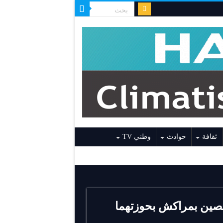
ثقافة
حوادث
وطني TV
صين بمراكش بحوزتهما