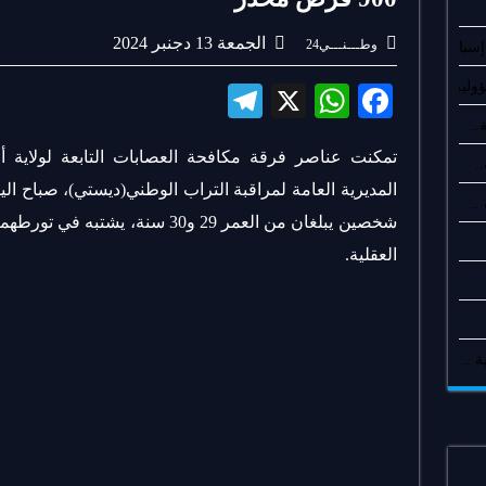
الجمعة 13 دجنبر 2024
وطـــنـــي24
سبان..
لية..
Te
X
W
Fa
le
ha
ce
..
تمكنت عناصر فرقة مكافحة العصابات التابعة لولاية
gr
ts
bo
.
a
A
ok
شخصين يبلغان من العمر 29 و30 سنة،
m
pp
العقلية.
 ..