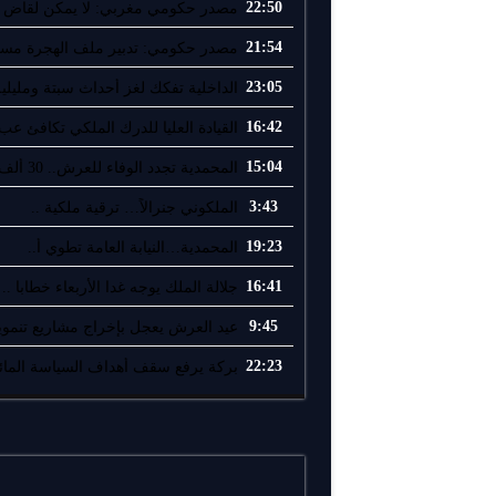
22:50
مصدر حكومي مغربي: لا يمكن لقاض إ
21:54
مصدر حكومي: تدبير ملف الهجرة مسؤو
23:05
الداخلية تفكك لغز أحداث سبتة ومليلية
16:42
القيادة العليا للدرك الملكي تكافئ عب.
15:04
المحمدية تجدد الوفاء للعرش.. 30 ألف ..
3:43
الملكوني جنرالاً… ترقية ملكية ..
19:23
المحمدية…النيابة العامة تطوي أ..
16:41
جلالة الملك يوجه غدا الأربعاء خطابا ..
9:45
عيد العرش يعجل بإخراج مشاريع تنموية
22:23
بركة يرفع سقف أهداف السياسة المائي