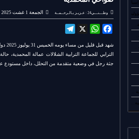
سبان..
الجمعة 1 غشت 2025
وطـــنـــي24 : عـزيـز بـالـرحــمــة
لية..
..
Te
X
W
Fa
le
ha
ce
.
شهد قبل
gr
ts
bo
الترابي للجماعة الترابية الشلالات عمالة المحمدية، حا
a
A
ok
جثة رجل في وضعية متقدمة من التحلل، داخل مستودع عش
m
pp
 ..
ة...