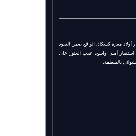
 قليل من مساء يومه الخميس 31 يوليوز 2025 دوار أولاد معزة كسكاد، الواقع ضمن النفوذ
لة استنفار أمني واسع، عقب العثور على
وائي بالمنطقة.