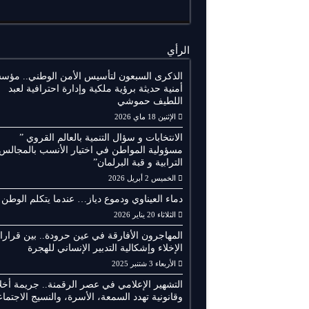
الرأي
الذكرى السبعون لتأسيس الأمن الوطني.. مؤس
أمنية حديثة برؤية ملكية وإدارة احترافية لعبد
اللطيف حموشي
الإثنين 18 ماي 2026
الانتخابات و سؤال التنمية بالعالم القروي ”
مسؤولية المواطن في اختيار الأنسب بالمجالس
الترابية و قبة البرلمان”
الخميس 2 أبريل 2026
دماء العيناوي ودموع دياز… عندما يتكلم الوطن
الثلاثاء 20 يناير 2026
المهاجرون الأفارقة في عين حرودة.. بين قرار
الإخلاء وإشكالية التدبير الإنساني للهجرة
الأربعاء 3 شتنبر 2025
التشهير الإعلامي في عصر الرقمنة.. جريمة أخلا
وقانونية تهدد السمعة، الأسرة، والنسيج الاجتما