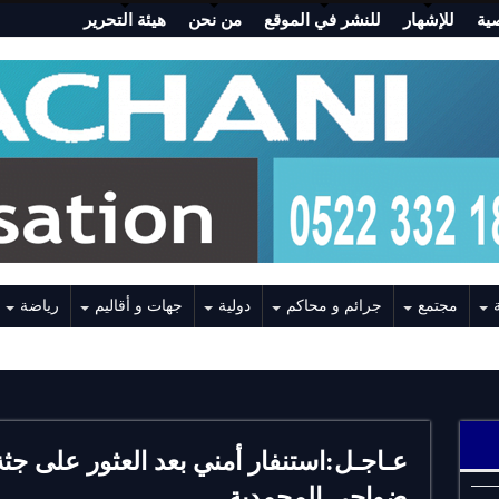
ية
للإشهار
للنشر في الموقع
من نحن
هيئة التحرير
مجتمع
جرائم و محاكم
دولية
جهات و أقاليم
رياضة
عـاجـل:استنفار أمني بعد العثور على جث
ضواحي المحمدية