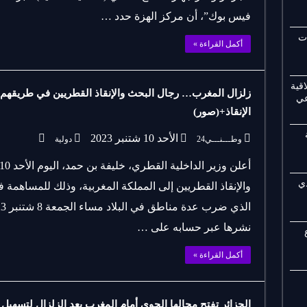
فيس بوك”، أن مركز الهزة حدد …
ات
أكمل القراءة »
قية
زلزال المغرب… رجال البحث والإنقاذ القطريين في طريقهم
عي
الإنقاذ+(صور)
الأحد 10 شتنبر 2023
وطـــنـــي24
دولية
ي
والإنقاذ القطريين إلى المملكة المغربية، وذلك للمساهمة ف
نشرها عبر حسابه على …
أكمل القراءة »
الجزائر تفتح مجالها الجوي أمام المغرب بعد الزلزال لتسهيل