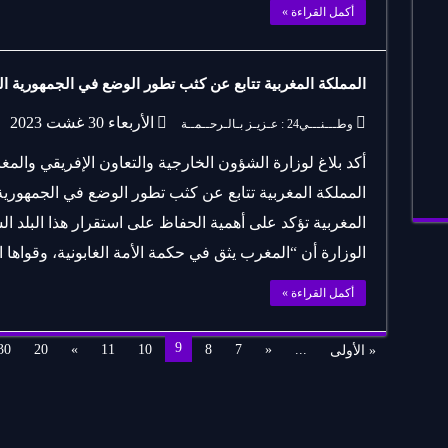
أكمل القراءة »
المملكة المغربية تتابع عن كثب تطور الوضع في الجمهورية الغ
الأربعاء 30 غشت 2023
وطـــنـــي24 : عـزيـز بـالـرحــمــة
أكد بلاغ لوزارة الشؤون الخارجية والتعاون الإفريقي والمغار
المملكة المغربية تتابع عن كثب تطور الوضع في الجمهورية ا
المغربية تؤكد على أهمية الحفاظ على استقرار هذا البلد
الوزارة أن “المغرب يثق في حكمة الأمة الغابونية، وقواها 
أكمل القراءة »
9
30
20
»
11
10
8
7
«
...
« الأولى