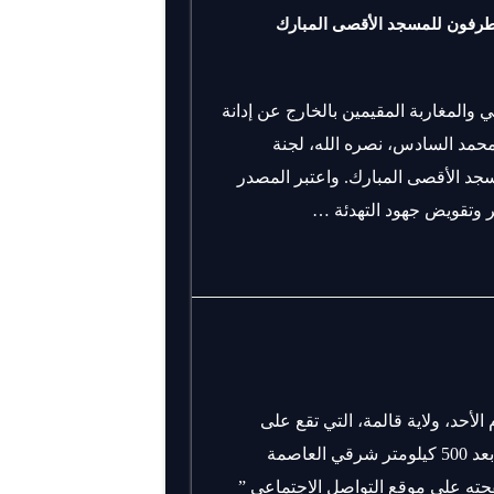
متطرفون للمسجد الأقصى المبارك
والمغاربة المقيمين بالخارج عن إدانة
محمد السادس، نصره الله، لجنة
سجد الأقصى المبارك. واعتبر المصدر
ر وتقويض جهود التهدئة …
 اليوم الأحد، ولاية قالمة، التي تقع على
مسافة 500 كيلومتر شرقي الجزائر. وتقع هذه الولاية على بعد 500 كيلومتر شرقي العاصمة
صفحته على موقع التواصل الاجتماعي ”