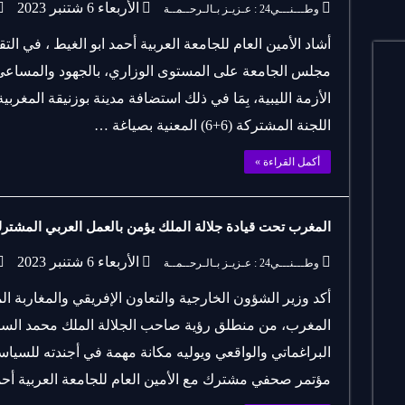
الأربعاء 6 شتنبر 2023
وطـــنـــي24 : عـزيـز بـالـرحــمــة
أشاد الأمين العام للجامعة العربية أحمد ابو الغيط ، في التق
مجلس الجامعة على المستوى الوزاري، بالجهود والمساعي ا
اللجنة المشتركة (6+6) المعنية بصياغة …
أكمل القراءة »
المغرب تحت قيادة جلالة الملك يؤمن بالعمل العربي المشترك
الأربعاء 6 شتنبر 2023
وطـــنـــي24 : عـزيـز بـالـرحــمــة
أكد وزير الشؤون الخارجية والتعاون الإفريقي والمغاربة ال
المغرب، من منطلق رؤية صاحب الجلالة الملك محمد السا
البراغماتي والواقعي ويوليه مكانة مهمة في أجندته للسيا
مؤتمر صحفي مشترك مع الأمين العام للجامعة العربية أحم