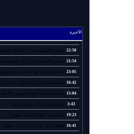
الأخيرة
22:50
مصدر حكومي مغربي: لا يمكن لقاض إ
21:54
مصدر حكومي: تدبير ملف الهجرة مسؤو
23:05
الداخلية تفكك لغز أحداث سبتة ومليلية
16:42
القيادة العليا للدرك الملكي تكافئ عب.
15:04
المحمدية تجدد الوفاء للعرش.. 30 ألف ..
3:43
الملكوني جنرالاً… ترقية ملكية ..
19:23
المحمدية…النيابة العامة تطوي أ..
16:41
جلالة الملك يوجه غدا الأربعاء خطابا ..