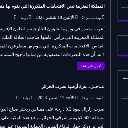
 ..
المملكة المغربية تدين الاقتحامات المتكررة التي يقوم بها 
ة...
الإثنين 18 شتنبر 2023
وطـــنـــي24
دولية
أعرب مصدر في وزارة الشؤون الخارجية والتعاون الإفريقي 
المملكة المغربية التي يرأس عاهلها صاحب الجلالة الملك 
القدس، الاقتحامات المتكررة التي يقوم بها متطرفون للم
ذاته، أن هذه التصرفات التصعيدية من شأنها تأجيج المشاع
أكمل القراءة »
سة
عــاجــل…هزة أرضية تضرب الجزائر
الأحد 17 شتنبر 2023
وطـــنـــي24
دولية
ضرب زلزال بقوة 3.2 درجة على مقياس ريختر صباح
الجزائر وذكر جهاز الدفاع المدني (الحماية المدنية) عبر 