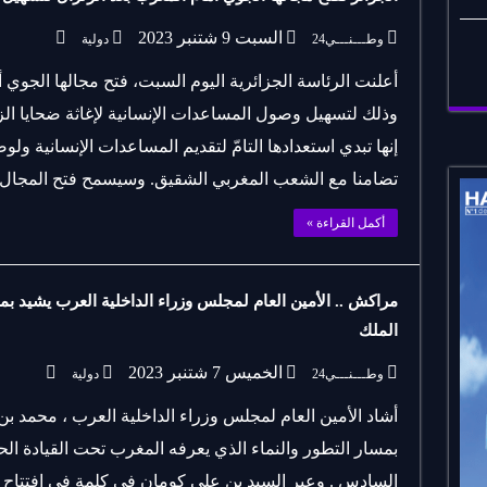
السبت 9 شتنبر 2023
وطـــنـــي24
دولية
أعلنت الرئاسة الجزائرية اليوم السبت، فتح مجالها الجوي 
وذلك لتسهيل وصول المساعدات الإنسانية لإغاثة ضحايا الز
إنها تبدي استعدادها التامّ لتقديم المساعدات الإنسانية ولو
تضامنا مع الشعب المغربي الشقيق. وسيسمح فتح المجال 
أكمل القراءة »
مراكش .. الأمين العام لمجلس وزراء الداخلية العرب يشيد بمس
الملك
الخميس 7 شتنبر 2023
وطـــنـــي24
دولية
أشاد الأمين العام لمجلس وزراء الداخلية العرب ، محمد ب
بمسار التطور والنماء الذي يعرفه المغرب تحت القيادة ال
السادس . وعبر السيد بن علي كومان في كلمة في افتتاح 