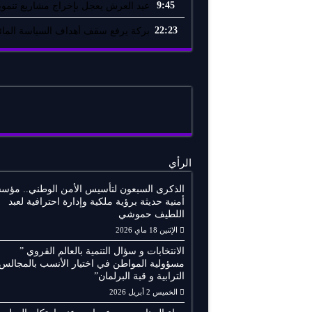
9:45
عيد العرش يعجل بإخراج مشاريع تنموية
22:23
بركة يرفع سقف أهداف السياسة المائي
الرأي
الذكرى السبعون لتأسيس الأمن الوطني.. مؤس
أمنية حديثة برؤية ملكية وإدارة احترافية لعبد
اللطيف حموشي
الإثنين 18 ماي 2026
الانتخابات و سؤال التنمية بالعالم القروي ”
مسؤولية المواطن في اختيار الأنسب بالمجالس
الترابية و قبة البرلمان”
الخميس 2 أبريل 2026