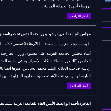
لرؤساء أجهزة الحماية المدنية …
أكمل القراءة »
مجلس الجامعة العربية يشيد بدور لجنة القدس تحت رئاسة ج
الأربعاء 6 شتنبر 2023
وطـــنـــي24 : عـزيـز بـالـرحــمــة
أشاد مجلس الجامعة العربية على مستوى وزراء الخارجية، ا
الخاص بـ”التطورات والانتهاكات الإسرائيلية في مدينة ال
رئاسة صاحب الجلالة الملك محمد السادس، منوها أيضا بالج
التابعة لها. وتأتي هذه الإشادة تثمينا لمقاربة المزاوجة بين 
أكمل القراءة »
القاهرة:أحمد ابو الغيط الأمين العام للجامعة العربية يشيد ب