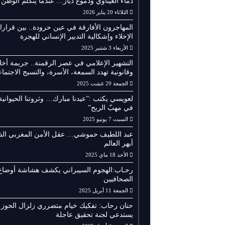
دماء العيناوي ودموع دياز… عندما يتكلم الوطن
الثلاثاء 20 يناير 2026
المهاجرون الأفارقة في عين حرودة.. بين قرار
الإخلاء وإشكالية التدبير الإنساني للهجرة
الأربعاء 3 شتنبر 2025
التشهير الإعلامي في عصر الرقمنة.. جريمة أخلا
وقانونية تهدد السمعة، الأسرة، والنسيج الاجتما
الجمعة 29 غشت 2025
لعويسي يكتب :”عيدنا مبارك… وثروتنا الحيوانية
في مهبّ الريح”
السبت 7 يونيو 2025
عبد اللطيف حموشي… عقل الأمن المغربي الذ
أبهر العالم
الأحد 18 ماي 2025
رحـاب:الهجوم السيبراني يكشف هشاشة أوضاع
الصحافيين
الجمعة 11 أبريل 2025
حنان رحاب: تفكيك خيام متضرري زلزال الحوز
يستدعي لجنة تحقيق عاجلة