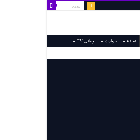
ثقافة
حوادث
وطني TV