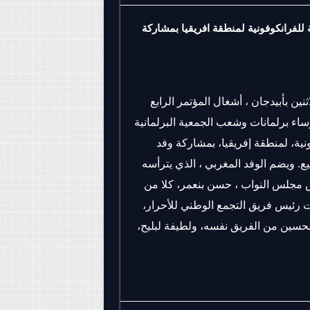
رلمانية للفرانكوفونية لمنطقة افريقيا بمشاركة
ثنين بأبيدجان ، أشغال المؤتمر الرابع
اء برلمانات وشعب الجمعية البرلمانية
نية، لمنطقة إفريقيا، بمشاركة وفد
ع. ويضم الوفد المغربي ، الذي يترأسه
 مجلس النواب ، حسن بنعمر، كلا من
 رئيس فريق التجمع الوطني للأحرار،
لحسين من الفريق نفسه، ولطيفة لبليح،