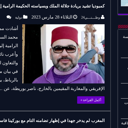
كمبوديا تشيد بريادة جلالة الملك وبسياسته الحكيمة الرامية 
الثلاثاء 28 مارس 2023
وطـــنـــي24
دولية
أشادت ممل
سة
محمد السا
الرامية إل
وأعرب نائ
والتعاون 
في بيان م
بالرباط، ب
الإفريقي والمغاربة المقيمين بالخارج، ناصر بوريطة، عن 
أكمل القراءة »
ات
المغرب لم يدخر جهدا في إظهار تضامنه التام مع بوركينا فاس
قية