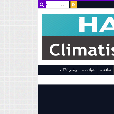
ثقافة
حوادث
وطني TV