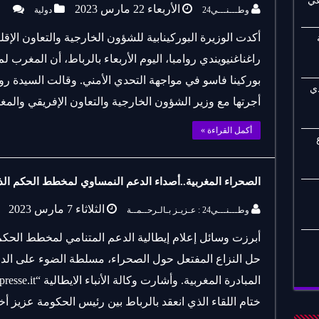
عي
الأربعاء 22 مارس 2023
وطـــنـــي24
دولية
أكدت الوزيرة البوركينابية للشؤون الخارجية والتعاون الإقلي
راغناغنيويندي روامبا، اليوم الأربعاء بالرباط، أن المغرب 
بوركينا فاسو في مواجهة التحدي الأمني. وقالت السيدة 
ي
أجرتها مع وزير الشؤون الخارجية والتعاون الإفريقي والمغ
أكمل القراءة »
الصحراء المغربية..أصداء الدعم النمساوي لمخطط الحكم الذات
الثلاثاء 7 مارس 2023
وطـــنـــي24 : عـزيـز بـالـرحــمــة
أبرزت وسائل إعلام إيطالية الدعم المتنامي لمخطط الحك
حل النزاع المفتعل حول الصحراء، مسلطة الضوء على الدع
ختام اللقاء الذي انعقد بالرباط بين رئيس الحكومة عزيز 