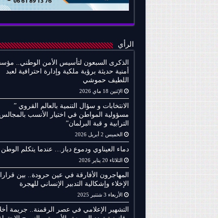
الرأي
الذكرى السبعون لتأسيس الأمن الوطني.. مؤس
أمنية حديثة برؤية ملكية وإدارة احترافية لعبد
اللطيف حموشي
الإثنين 18 ماي 2026
الانتخابات و سؤال التنمية بالعالم القروي ”
مسؤولية المواطن في اختيار الأنسب بالمجالس
الترابية و قبة البرلمان”
الخميس 2 أبريل 2026
دماء العيناوي ودموع دياز… عندما يتكلم الوطن
الثلاثاء 20 يناير 2026
المهاجرون الأفارقة في عين حرودة.. بين قرار
الإخلاء وإشكالية التدبير الإنساني للهجرة
الأربعاء 3 شتنبر 2025
التشهير الإعلامي في عصر الرقمنة.. جريمة أخلا