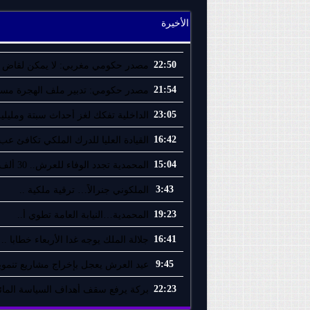
الأخيرة
22:50
مصدر حكومي مغربي: لا يمكن لقاض إ
21:54
مصدر حكومي: تدبير ملف الهجرة مسؤو
23:05
الداخلية تفكك لغز أحداث سبتة ومليلية
16:42
القيادة العليا للدرك الملكي تكافئ عب.
15:04
المحمدية تجدد الوفاء للعرش.. 30 ألف ..
3:43
الملكوني جنرالاً… ترقية ملكية ..
19:23
المحمدية…النيابة العامة تطوي أ..
16:41
جلالة الملك يوجه غدا الأربعاء خطابا ..
9:45
عيد العرش يعجل بإخراج مشاريع تنموية
22:23
بركة يرفع سقف أهداف السياسة المائي