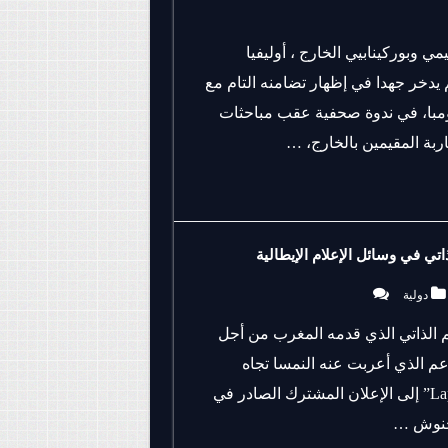
مي وبوركينابيي الخارج ، أوليفيا
لم يدخر جهدا في إظهار تضامنه التام مع
رومبا، في ندوة صحفية عقب مباحثات
اربة المقيمين بالخارج، …
ي في وسائل الإعلام الإيطالية
دولية
م الذاتي الذي قدمه المغرب من أجل
م الذي أعربت عنه النمسا تجاه
المبادرة المغربية. وأشارت وكالة الأنباء الايطالية “Lapresse.it” إلى الإعلان المشترك الصادر في
أخنوش …