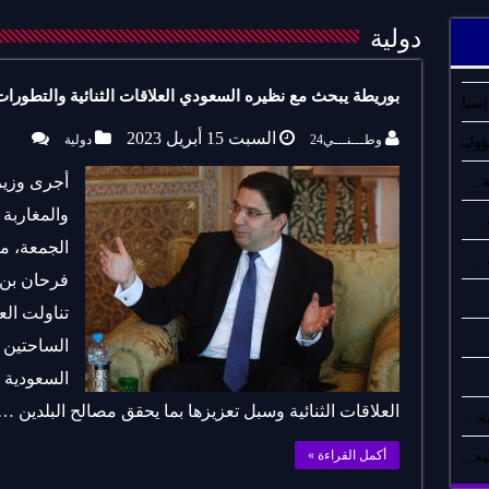
دولية
بوريطة يبحث مع نظيره السعودي العلاقات الثنائية والتطورات 
سبان..
السبت 15 أبريل 2023
وطـــنـــي24
دولية
لية..
أجرى وزير
..
والمغاربة 
.
الجمعة، مب
فرحان بن 
تناولت الع
الساحتين ا
السعودية 
العلاقات الثنائية وسبل تعزيزها بما يحقق مصالح البلدين …
 ..
أكمل القراءة »
ة...