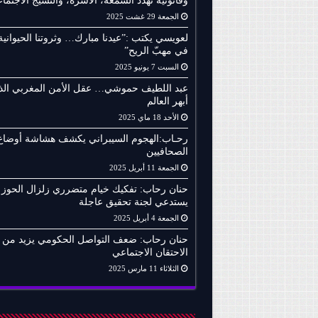
وقانونية تهدد السمعة، الأسرة، والنسيج الاجتما
الجمعة 29 غشت 2025
لعويسي يكتب :”عيدنا مبارك… وثروتنا الحيوانية
في مهبّ الريح”
السبت 7 يونيو 2025
عبد اللطيف حموشي… عقل الأمن المغربي الذ
أبهر العالم
الأحد 18 ماي 2025
رحـاب:الهجوم السيبراني يكشف هشاشة أوضاع
الصحافيين
الجمعة 11 أبريل 2025
حنان رحاب: تفكيك خيام متضرري زلزال الحوز
يستدعي لجنة تحقيق عاجلة
الجمعة 4 أبريل 2025
حنان رحاب: ضعف التواصل الحكومي يزيد من
الاحتقان الاجتماعي
الثلاثاء 11 مارس 2025