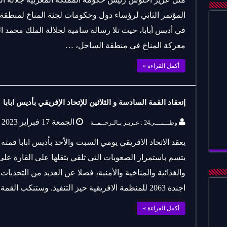
المؤتمر الثاني لرؤساء دول وحكومات لجنة المناخ لمنطقة ا
في أديس أبابا، حيث تلا رسالة سامية لجلالة الملك محمد 
معركة المناخ في منطقة الساحل، …
أكمل القراءة »
إنعقاد القمة السادسة و الثلاثين للإتحاد الإفريقي بأديس ابابا
الجمعة 17 فبراير 2023
وطـــنـــي24 : عـزيـز بـالـرحــمــة
يعقد الاتحاد الافريقي يومي السبت والأحد بأديس ابابا قمته
يتسم باستمرار الصعوبات التي تلقي بثقلها على القارة على
والغذائية والمناخية والأمنية، فضلا عن العديد من التحدي
اجندة 2063 للمنظمة الافريقية حيز التنفيذ. وستنكب القمة السادسة والثلاثون …
أكمل القراءة »