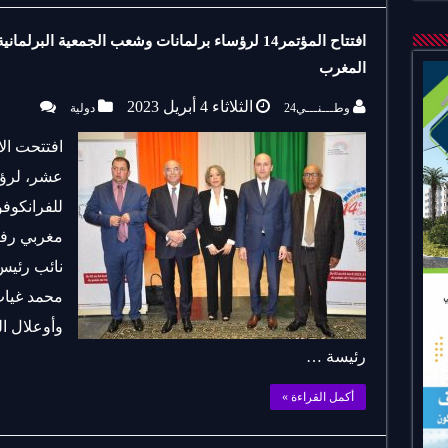
افتتاح المؤتمر14 لرؤساء برلمانات وشعب الجمعية الب
المغرب
الثلاثاء 4 أبريل 2023
وطـــنـــي24
دولية
افتتحت الا
عشر، لرؤس
للفرانكوفو
مغربي رفي
نائب رئيس
محمد غيات
وأوعلال ا
رئيسة …
أكمل القراءة »